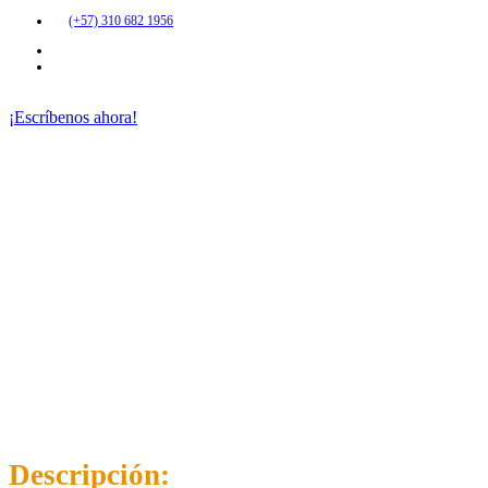
(+57) 310 682 1956
¡Escríbenos ahora!
LAVADA E
IMPERMEABILIZACI
DE FACHADAS EN
PIEDRAS
Descripción: