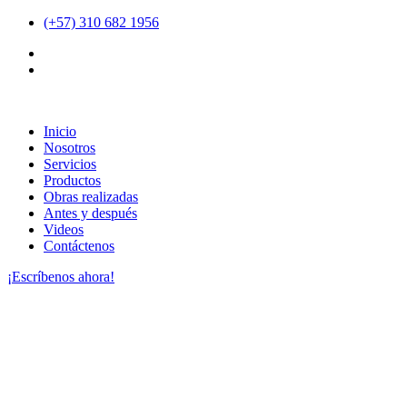
(+57) 310 682 1956
Inicio
Nosotros
Servicios
Productos
Obras realizadas
Antes y después
Videos
Contáctenos
¡Escríbenos ahora!
LAVADO Y
MANTENIMIENTO DE
PISOS EN PIEDRA
NATURAL PIZARRA