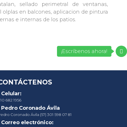
alan, sellado perimetral de ventanas,
il olplas en balcones, aplicacion de pintura
rnas e internas de los patios.
¡Escríbenos ahora!
CONTÁCTENOS
Celular:
10 682 1956
Pedro Coronado Ávila
edro Coronado Ávila (57) 301 598 07 81
Correo electrónico: