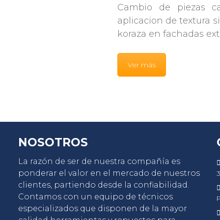
Cambio de piezas cat
aplicacion de textura s
koraza en fachadas exte
Ver más
NOSOTROS
La razón de ser de nuestra compañía es
ponderar el valor en el mercado de nuestros
3
clientes, partiendo desde la confiabilidad.
Contamos con un equipo de técnicos
P
especializados que disponen de la mayor